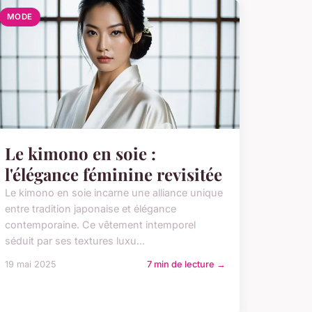
MODE
Le kimono en soie :
l'élégance féminine revisitée
Le kimono en soie incarne une alliance unique
entre tradition japonaise et élégance
contemporaine. Ce vêtement intemporel
séduit par ses textures luxu...
19 mai 2025
7 min de lecture →