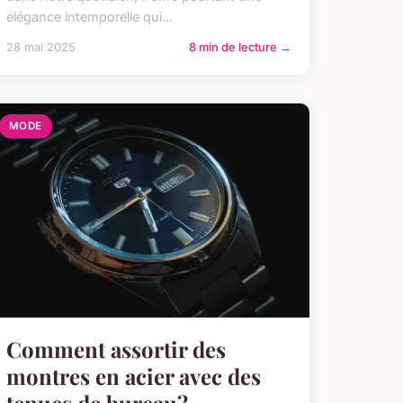
élégance intemporelle qui...
28 mai 2025
8 min de lecture →
MODE
Comment assortir des
montres en acier avec des