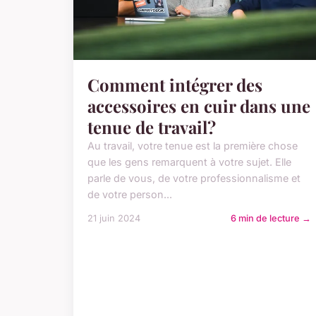
Comment intégrer des
accessoires en cuir dans une
tenue de travail?
Au travail, votre tenue est la première chose
que les gens remarquent à votre sujet. Elle
parle de vous, de votre professionnalisme et
de votre person...
21 juin 2024
6 min de lecture →