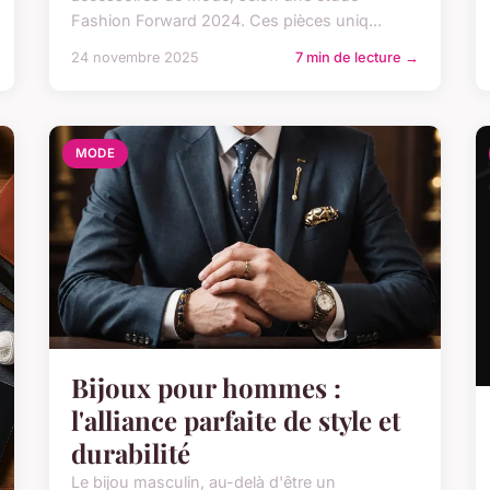
Fashion Forward 2024. Ces pièces uniq...
24 novembre 2025
7 min de lecture →
MODE
Bijoux pour hommes :
l'alliance parfaite de style et
durabilité
Le bijou masculin, au-delà d'être un