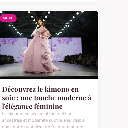
MODE
Découvrez le kimono en
soie : une touche moderne à
l'élégance féminine
Le kimono en soie combine tradition
ancestrale et modernité subtile. Peu visible
dans notre quotidien, il offre pourtant une