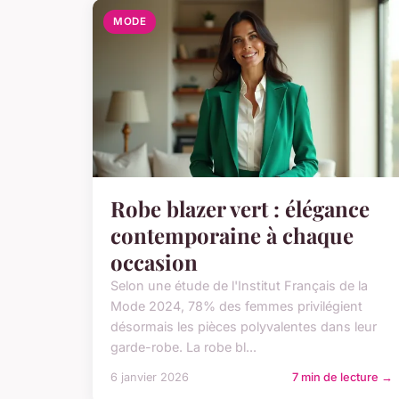
MODE
Robe blazer vert : élégance
contemporaine à chaque
occasion
Selon une étude de l'Institut Français de la
Mode 2024, 78% des femmes privilégient
désormais les pièces polyvalentes dans leur
garde-robe. La robe bl...
6 janvier 2026
7 min de lecture →