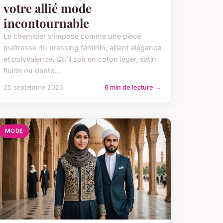
votre allié mode
incontournable
Le chemisier s'impose comme une pièce
maîtresse du dressing féminin, alliant élégance
et polyvalence. Qu'il soit en coton léger, satin
fluide ou dente...
25 septembre 2025
6 min de lecture →
MODE