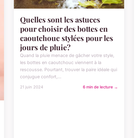
Quelles sont les astuces
pour choisir des bottes en
caoutchouc stylées pour les
jours de pluie?
Quand la pluie menace de gâcher votre style,
les bottes en caoutchouc viennent à la
rescousse. Pourtant, trouver la paire idéale qui
conjugue confort,...
21 juin 2024
6 min de lecture →