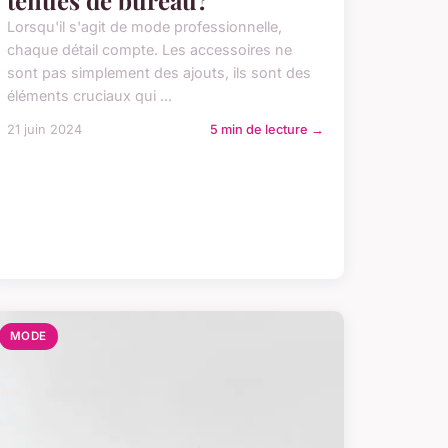
tenues de bureau?
Lorsqu'il s'agit de mode professionnelle,
chaque détail compte. Les accessoires ne
sont pas simplement des ajouts, ils sont des
éléments cruciaux qui ...
21 juin 2024
5 min de lecture →
MODE