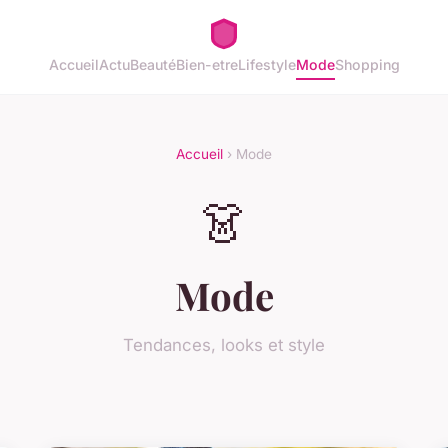
Accueil
Actu
Beauté
Bien-etre
Lifestyle
Mode
Shopping
Accueil
› Mode
👗
Mode
Tendances, looks et style