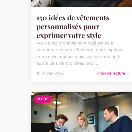
150 idées de vêtements
personnalisés pour
exprimer votre style
Vous avez probablement déjà pensé à
personnaliser vos vêtements pour exprimer
votre style unique, mais saviez-vous qu'il
existe plus de 150 idées pour...
10 janvier 2025
7 min de lecture →
MODE