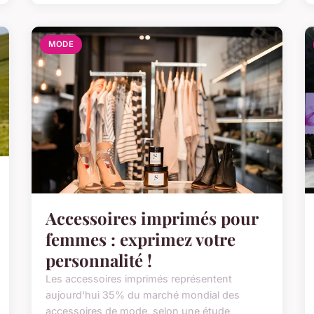
MODE
Accessoires imprimés pour
femmes : exprimez votre
personnalité !
Les accessoires imprimés représentent
aujourd'hui 35% du marché mondial des
accessoires de mode, selon une étude