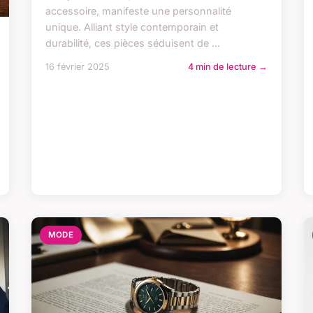
accessoire, manifeste une personnalité
unique. Alliant style contemporain et
durabilité, ces pièces séduisent de ...
16 février 2025
4 min de lecture →
MODE