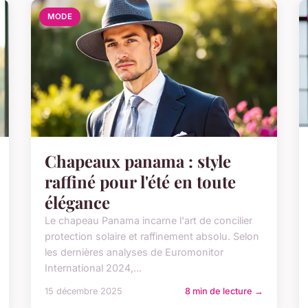
MODE
Chapeaux panama : style
raffiné pour l'été en toute
élégance
Le chapeau Panama incarne l'art de concilier
protection solaire et raffinement absolu. Selon
les dernières analyses de Euromonitor
International 2024,...
15 décembre 2025
8 min de lecture →