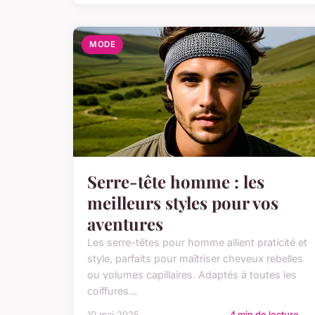
MODE
Serre-tête homme : les
meilleurs styles pour vos
aventures
Les serre-têtes pour homme allient praticité et
style, parfaits pour maîtriser cheveux rebelles
ou volumes capillaires. Adaptés à toutes les
coiffures...
10 mai 2025
4 min de lecture →