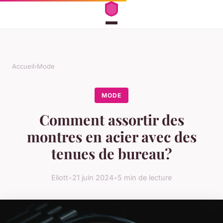
Accueil
›
Mode
MODE
Comment assortir des
montres en acier avec des
tenues de bureau?
Eliott
•
21 juin 2024
•
5 min de lecture