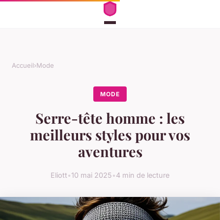
Accueil
›
Mode
MODE
Serre-tête homme : les
meilleurs styles pour vos
aventures
Eliott
•
10 mai 2025
•
4 min de lecture