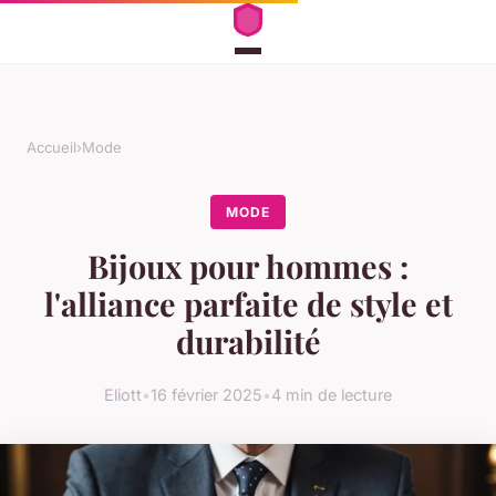
Accueil
›
Mode
MODE
Bijoux pour hommes :
l'alliance parfaite de style et
durabilité
Eliott
•
16 février 2025
•
4 min de lecture