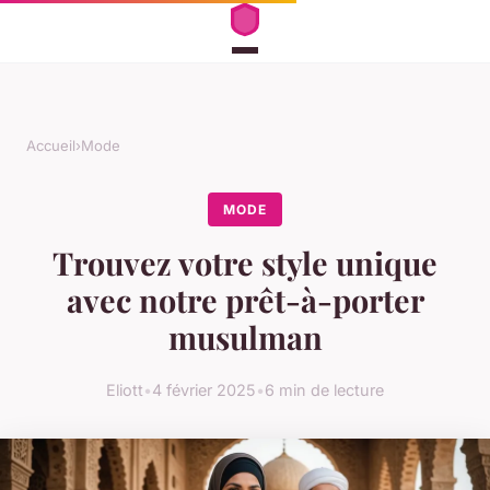
Accueil
›
Mode
MODE
Trouvez votre style unique
avec notre prêt-à-porter
musulman
Eliott
•
4 février 2025
•
6 min de lecture