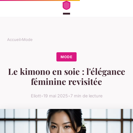
Accueil
›
Mode
MODE
Le kimono en soie : l'élégance
féminine revisitée
Eliott
•
19 mai 2025
•
7 min de lecture