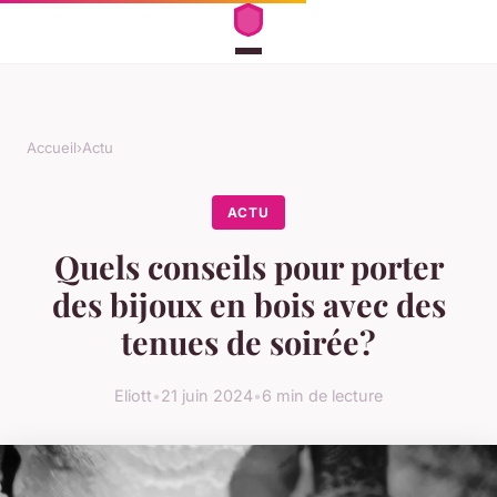
Accueil
›
Actu
ACTU
Quels conseils pour porter
des bijoux en bois avec des
tenues de soirée?
Eliott
•
21 juin 2024
•
6 min de lecture