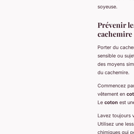
soyeuse.
Prévenir le
cachemire
Porter du cachem
sensible ou suj
des moyens simp
du cachemire.
Commencez par 
vêtement en
co
Le
coton
est u
Lavez toujours
Utilisez une les
chimiques qui pe