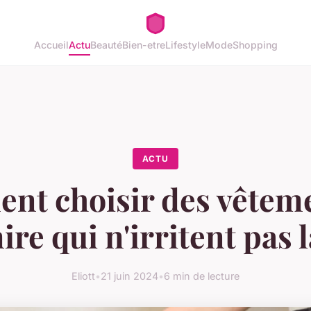
Accueil
Actu
Beauté
Bien-etre
Lifestyle
Mode
Shopping
ACTU
t choisir des vêtem
re qui n'irritent pas 
Eliott
•
21 juin 2024
•
6 min de lecture