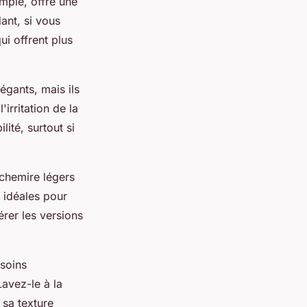
mple, offre une
ant, si vous
ui offrent plus
égants, mais ils
irritation de la
ité, surtout si
achemire légers
t idéales pour
érer les versions
 soins
Lavez-le à la
 sa texture