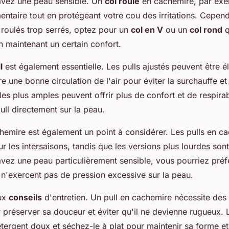
 avez une peau sensible. Un
col roulé
en cachemire, par exe
ntaire tout en protégeant votre cou des irritations. Cepend
 roulés trop serrés, optez pour un
col en V
ou un
col rond
q
en maintenant un certain confort.
l
est également essentielle. Les pulls ajustés peuvent être él
 une bonne circulation de l'air pour éviter la surchauffe et l'
s plus amples peuvent offrir plus de confort et de respirabil
ull directement sur la peau.
hemire est également un point à considérer. Les pulls en c
ur les intersaisons, tandis que les versions plus lourdes son
 avez une peau particulièrement sensible, vous pourriez préf
 n'exercent pas de pression excessive sur la peau.
aux
conseils
d'entretien. Un pull en cachemire nécessite des
r préserver sa douceur et éviter qu'il ne devienne rugueux. 
ergent doux et séchez-le à plat pour maintenir sa forme et