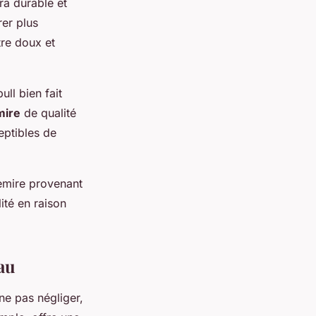
era durable et
rer plus
tre doux et
ull bien fait
mire
de qualité
eptibles de
emire provenant
ité en raison
au
 ne pas négliger,