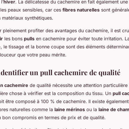
l’
hiver
. La délicatesse du cachemire en fait également une
 les peaux sensibles, car ces
fibres naturelles
sont général
es matériaux synthétiques.
pleinement profiter des avantages du cachemire, il est cru
ir
les bons
pulls
en cachemire pour éviter toute irritation. La
e
, le tissage et la bonne coupe sont des éléments détermina
 douceur que votre peau mérite.
entifier un pull cachemire de qualité
en cachemire
de qualité nécessite une attention particulière
ière chose à vérifier est la composition du tissu. Un
pull c
oit être composé à 100 % de cachemire. Il existe égalemen
ibres naturelles comme la
laine mérinos
ou la
laine de cha
un bon compromis en termes de prix et de qualité.