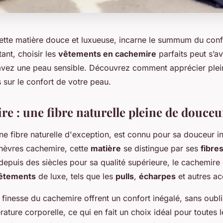
ette matière douce et luxueuse, incarne le summum du conf
tant, choisir les
vêtements en cachemire
parfaits peut s’av
 avez une peau sensible. Découvrez comment apprécier plei
sur le confort de votre peau.
re : une fibre naturelle pleine de douceu
ne fibre naturelle d'exception, est connu pour sa douceur 
chèvres cachemire, cette
matière
se distingue par ses
fibre
epuis des siècles pour sa qualité supérieure, le cachemire
êtements
de luxe, tels que les
pulls
,
écharpes
et autres ac
a finesse du cachemire offrent un confort inégalé, sans oubl
rature corporelle, ce qui en fait un choix idéal pour toutes l