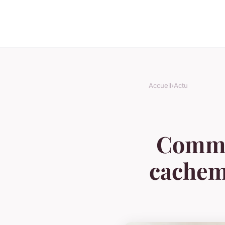
Accueil
›
Actu
Commen
cachemi