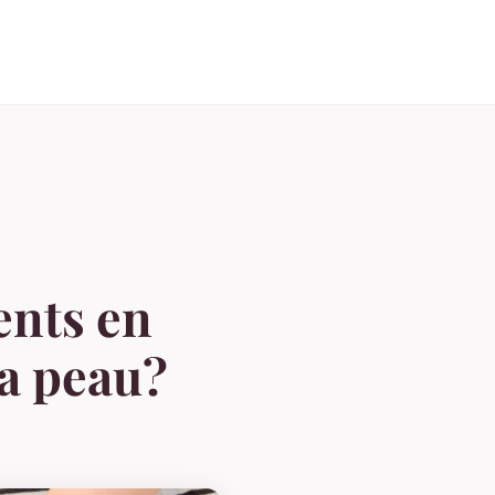
ents en
la peau?