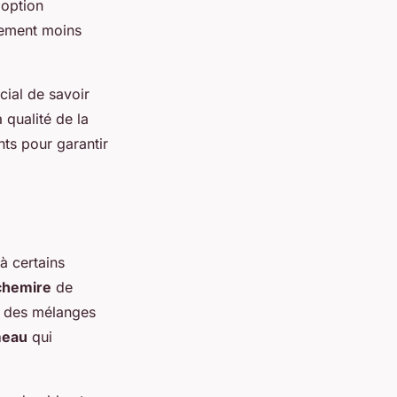
 option
ement moins
cial de savoir
 qualité de la
nts pour garantir
 à certains
achemire
de
t des mélanges
meau
qui