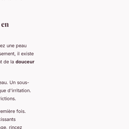
 en
avez une peau
ement, il existe
t de la
douceur
eau. Un sous-
ue d'irritation.
ictions.
emière fois.
cissants
age, rincez