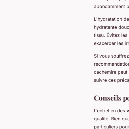
abondamment pou
L'hydratation d
hydratante douce
tissu. Évitez le
exacerber les irr
Si vous souffre
recommandations 
cachemire peut 
suivre ces préca
Conseils p
L’entretien des
v
qualité. Bien qu
particuliers pour