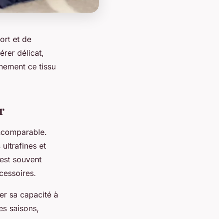
ort et de
érer délicat,
nement ce tissu
r
incomparable.
s
ultrafines et
 est souvent
cessoires.
ier sa capacité à
es saisons,