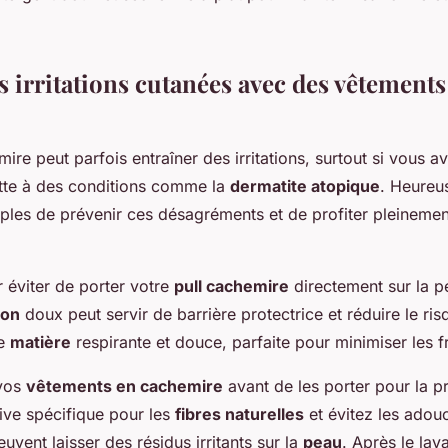
s irritations cutanées avec des vêtements
ire peut parfois entraîner des irritations, surtout si vous 
ette à des conditions comme la
dermatite atopique
. Heureus
les de prévenir ces désagréments et de profiter pleinemen
éviter de porter votre
pull cachemire
directement sur la p
ton
doux peut servir de barrière protectrice et réduire le risq
ne
matière
respirante et douce, parfaite pour minimiser les fr
 vos
vêtements en cachemire
avant de les porter pour la pr
sive spécifique pour les
fibres naturelles
et évitez les adou
uvent laisser des résidus irritants sur la
peau
. Après le lav