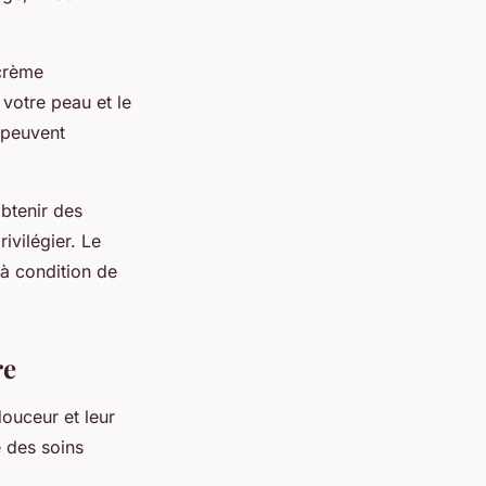
 crème
votre peau et le
i peuvent
btenir des
ivilégier. Le
 à condition de
re
douceur et leur
e des soins