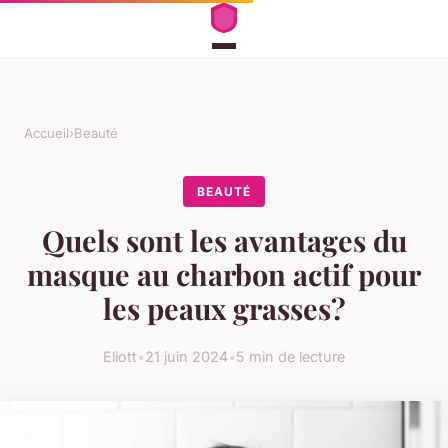
Accueil
›
Beauté
BEAUTÉ
Quels sont les avantages du
masque au charbon actif pour
les peaux grasses?
Eliott
•
21 juin 2024
•
5 min de lecture